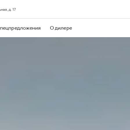
ая, д. 17
пецпредложения
О дилере