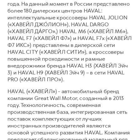
года. На данный момент в России представлено
более 180 дилерских центров HAVAL:
интеллектуальные кроссоверы HAVAL JOLION
(«ХАВЕЙЛ ДЖО́ЛИОН»), HAVAL DARGO
(«ХАВЕЙЛ ДА́РГО»,) HAVAL М6 («ХАВЕЙЛ M6»),
HAVAL F7 («ХАВЕЙЛ Ф7») и HAVAL F7x («ХАВЕЙЛ
Ф7 ИКС») представлены в дилерской сети
HAVAL CITY («ХАВЕЙЛ СИТИ»), а кроссоверы
повышенной проходимости и рамные
внедорожники бренда HAVAL H3 (ХАВЕЙЛ Эйч
3) и HAVAL H9 (ХАВЕЙЛ Эйч 9) – в сети HAVAL
PRO («ХАВЕЙЛ ПРО»).
HAVAL («ХАВЕЙЛ») - автомобильный бренд
компании Great Wall Motor, созданный в 2013
году. Технологичность, современная
производственная база, интегрированная сеть
поставок комплектующих от лучших
иностранных производителей являются
основой успешного развития HAVAL. Компания
предлагает сбалансированный модельный ряд