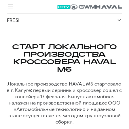
FRESH
СТАРТ ЛОКАЛЬНОГО
ПРОИЗВОДСТВА
Модели
Покупателям
Владельцам
Спецпредложения
О дилере
КРОССОВЕРА HAVAL
M6
ВЫБОР И ПОКУПКА
СЕРВИС
СПЕЦПРЕДЛОЖЕНИЯ
БРЕНД HAVAL
Локальное производство HAVAL M6 стартовало
в г. Калуге: первый серийный кроссовер сошел с
Автомобили в наличии
Все о сервисе
Покупателям
О бренде
конвейера 17 февраля. Выпуск автомобиля
Конфигуратор HAVAL
Запись на сервис
Владельцам
Новости
налажен на производственной площадке ООО
«Автомобильные технологии» и на данном
M6
Аксессуары HAVAL
Моторное масло
О GWM
JOLION
от 2 049 000 ₽
от 2 049 000 ₽
этапе осуществляется методом крупноузловой
Каталоги и прайс-листы
Стоимость ТО
сборки.
Программа «HAVAL Защита+»
ИНФОРМАЦИЯ О ДИЛЕРЕ