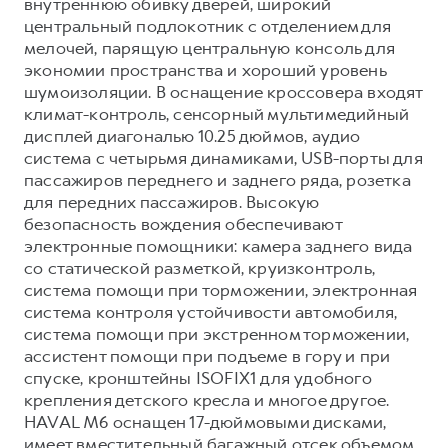
Сервис для корпоративных клиентов
внутреннюю обивку дверей, широкий
центральный подлокотник с отделением для
HAVAL Лизинг
АКСЕССУАРЫ HAVAL
мелочей, парящую центральную консоль для
Автомобильные аксессуары
экономии пространства и хороший уровень
шумоизоляции. В оснащение кроссовера входят
АКСЕССУАРЫ HAVAL
Коллекция CITY
климат-контроль, сенсорный мультимедийный
Автомобильные аксессуары
Коллекция Базовая
дисплей диагональю 10.25 дюймов, аудио
система с четырьмя динамиками, USB-порты для
Коллекция CITY
Коллекция Детская
пассажиров переднего и заднего ряда, розетка
Коллекция Базовая
для передних пассажиров. Высокую
безопасность вождения обеспечивают
Коллекция Детская
электронные помощники: камера заднего вида
со статической разметкой, круизконтроль,
система помощи при торможении, электронная
система контроля устойчивости автомобиля,
система помощи при экстренном торможении,
ассистент помощи при подъеме в гору и при
спуске, кронштейны ISOFIX1 для удобного
крепления детского кресла и многое другое.
HAVAL M6 оснащен 17-дюймовыми дисками,
имеет вместительный багажный отсек объемом