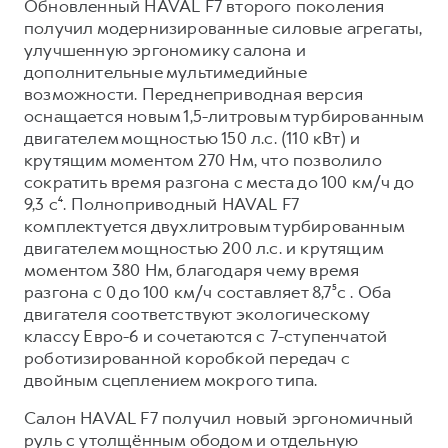
Обновленный HAVAL F7 второго поколения
получил модернизированные силовые агрегаты,
улучшенную эргономику салона и
дополнительные мультимедийные
возможности. Переднеприводная версия
оснащается новым 1,5-литровым турбированным
двигателем мощностью 150 л.с. (110 кВт) и
крутящим моментом 270 Нм, что позволило
сократить время разгона с места до 100 км/ч до
9,3 с⁴. Полноприводный HAVAL F7
комплектуется двухлитровым турбированным
двигателем мощностью 200 л.с. и крутящим
моментом 380 Нм, благодаря чему время
разгона с 0 до 100 км/ч составляет 8,7⁵с . Оба
двигателя соответствуют экологическому
классу Евро-6 и сочетаются с 7-ступенчатой
роботизированной коробкой передач с
двойным сцеплением мокрого типа.
Салон HAVAL F7 получил новый эргономичный
руль с утолщённым ободом и отдельную