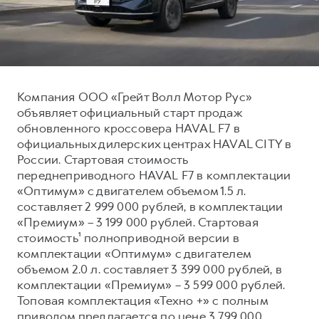
Тест-драйв
СЕРВИСНОЕ ОБСЛУЖИВАНИЕ
О дилере
Трейд-ин
Нулевое ТО
Наша команда
DARGO
DARGO X
Программа «Помощь на дороге»
Контакты
от 3 199 000 ₽
от 3 499 000 ₽
КРЕДИТ И СТРАХОВАНИЕ
Регламенты технического обслуживания
Компания ООО «Грейт Волл Мотор Рус»
объявляет официальный старт продаж
Кредитный калькулятор
Электронный ПТС
обновленного кроссовера HAVAL F7 в
Страхование
официальных дилерских центрах HAVAL CITY в
России. Стартовая стоимость
Кредит
ПОДДЕРЖКА
переднеприводного HAVAL F7 в комплектации
F7
F7X
GWM Безопасность
от 2 899 000 ₽
от 3 599 000 ₽
«Оптимум» с двигателем объемом 1.5 л.
составляет 2 999 000 рублей, в комплектации
КОРПОРАТИВНЫМ КЛИЕНТАМ
Гарантия HAVAL
«Премиум» – 3 199 000 рублей. Стартовая
Для малого бизнеса
Мобильное приложение GWM
стоимость¹ полноприводной версии в
Корпоративным клиентам
Программа «HAVAL Защита+»
комплектации «Оптимум» с двигателем
объемом 2.0 л. составляет 3 399 000 рублей, в
Крупным корпоративным клиентам
Руководства по эксплуатации
комплектации «Премиум» – 3 599 000 рублей.
POER
от 3 449 000 ₽
Система управления автопарком
Подписки
Топовая комплектация «Техно +» с полным
приводом предлагается по цене 3 799 000