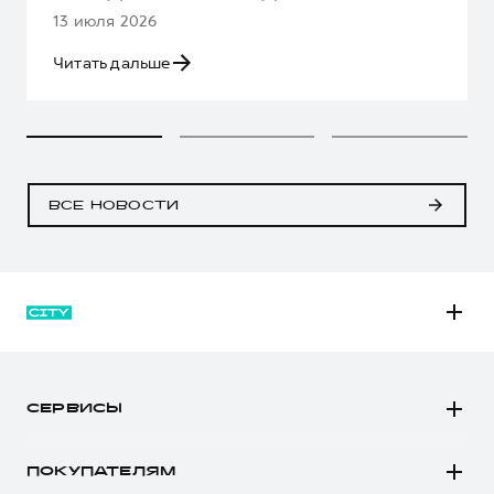
13 июля 2026
Читать дальше
ВСЕ НОВОСТИ
M6
JOLION
СЕРВИСЫ
DARGO
Автомобили в наличии
DARGO Х
ПОКУПАТЕЛЯМ
Заказать тест-драйв
F7