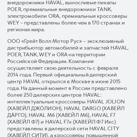
внедорожники HAVAL, выносливые пикапы
POER, премиальные внедорожники TANK,
электромобили ORA, премиальные кроссоверы
WEY – представлены более чем в 170 странах и
регионах мира.
ООО «Грейт Волл Мотор Рус» – эксклюзивный
дистрибьютор автомобилей и запчастей HAVAL,
POER, TANK, WEY и ORA на территории
Российской Федерации. Компания
осуществляет свою деятельность с февраля
2014 года. Первый официальный дилерский
центр HAVAL открылся в Москве в июне 2015
года. На данный момент в России представлено
более 250 дилерских центров HAVAL:
интеллектуальные кроссоверы HAVAL JOLION
(ХАВЕЙЛ ДЖО́ЛИОН), HAVAL DARGO (ХАВЕЙЛ
ДА́РГО), HAVAL М6 (ХАВЕЙЛ M6), HAVAL F7
(ХАВЕЙЛ Ф7) и HAVAL F7x (ХАВЕЙЛ Ф7 Икс)
представлены в дилерской сети HAVAL CITY
(ХАВЕЙЛ СИТИ), а кроссоверы повышенной