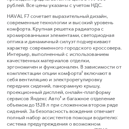
Сервис для корпоративных клиентов
рублей. Все цены указаны с учетом НДС.
HAVAL Лизинг
АКСЕССУАРЫ HAVAL
HAVAL F7 сочетает выразительный дизайн,
Автомобильные аксессуары
современные технологии и высокий уровень
комфорта. Крупная решетка радиатора с
АКСЕССУАРЫ HAVAL
Коллекция CITY
хромированными элементами, светодиодная
Автомобильные аксессуары
Коллекция Базовая
оптика и динамичный силуэт подчеркивают
Коллекция CITY
Коллекция Детская
характер современного городского кроссовера.
Интерьер, выполненный с использованием
Коллекция Базовая
качественных материалов отделки,
Коллекция Детская
эргономичен и функционален. В зависимости от
комплектации опции комфорта² включают в
себя вентиляцию и электрорегулировку
передних сидений, панорамную крышу,
проекционный дисплей, онлайн-платформу
сервисов Яндекс Авто³ и багажное отделение
объемом до 1328 л при сложенном втором ряде
сидений. За безопасность вождения отвечает
полный набор ассистентов помощи водителю:
система предупреждения о возможном